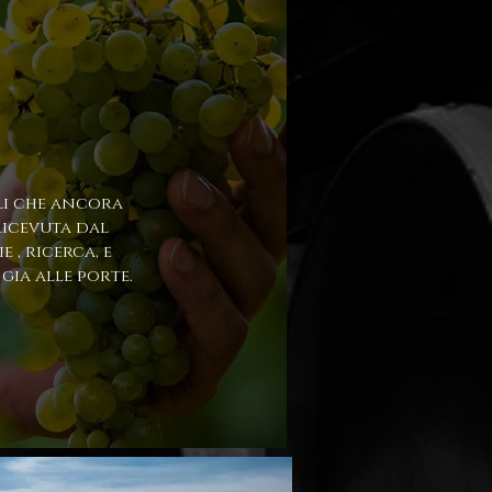
oli che ancora
ricevuta dal
 , ricerca, e
gia alle porte.