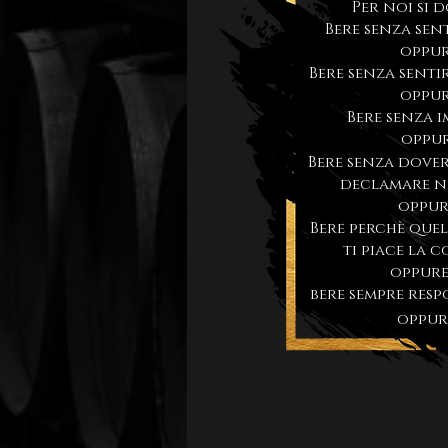
Per noi si d
Bere senza senti
oppure
Bere senza sentir
oppure
Bere senza i
oppur
Bere senza dover 
declamare nel
oppure
Bere perchè quel 
ti piace la c
oppure
bere sempre resp
oppure