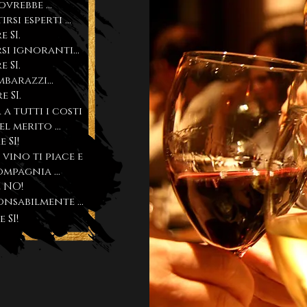
ovrebbe ...
rsi esperti ...
 SI.
si ignoranti...
 SI.
mbarazzi...
e SI.
a tutti i costi
 merito ...
 SI!
vino ti piace e
ompagnia ...
 NO!
onsabilmente ...
 SI!