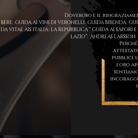
Doveroso è il ringraziame
 BERE;
GUIDA AI VINI DI VERONELLI;GUIDA BIBENDA;GU
DA VITAE AIS ITALIA;LA REPUBBLICA “ GUIDA AI SAPORI E 
LAZIO”;
ANDREAS LARSSON;V
Perché
attestati
pubblici, 
loro ap
sentiam
incoraggi