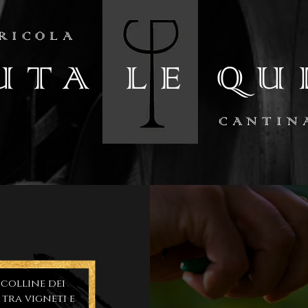
RICOLA
UTA LE QU
CANTIN
 colline dei
 tra vigneti e