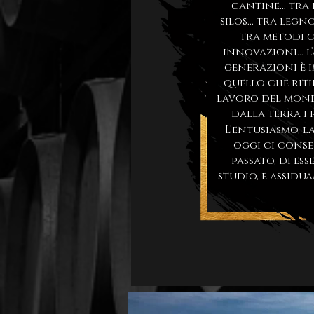
cantine... tra
silos... tra legn
tra metodi c
innovazioni... l
generazioni è 
quello che ritie
lavoro del mond
dalla terra i p
L’entusiasmo, l
oggi ci conse
passato, di es
studio, e assidu