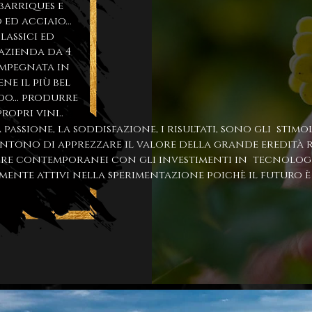
 barriques e
o ed acciaio...
lassici ed
’azienda da 4
impegnata in
ne il più bel
o... produrre
ropri vini..
a passione, la soddisfazione, i risultati, sono gli stim
ntono di apprezzare il valore della grande eredità 
sere contemporanei con gli investimenti in tecnologie
amente attivi nella sperimentazione poichè il futuro è 