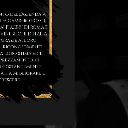
nto dell’Azienda a:
IDA GAMBERO ROSSO;
AI PIACERI DI ROMA E
INI BUONI D’ITALIA.
 grazie ai loro
 , riconoscimenti
la loro stima ed il
prezzamento, ci
o costantemente
ati a migliorare e
crescere.