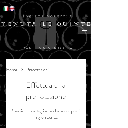
SOCIETÀ AGRICOLA
TENUTA LE QUINTE
CANTINA VINICOLA
Home
Prenotazioni
Effettua una
prenotazione
Seleziona i dettagli e cercheremo i posti
migliori per te.