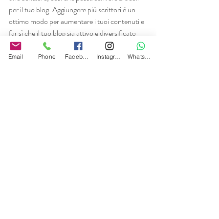
per il tuo blog. Aggiungere più scrittori è un 
ottimo modo per aumentare i tuoi contenuti e 
far sì che il tuo blog sia attivo e diversificato
Email
Phone
Facebook
Instagram
Whatsapp
Ecco come fare:
Vai alla pagina dei tuoi membri 
Cerca il membro che vuoi far diventare 
uno scrittore 
Clicca sul profilo del membro 
Clicca sull'icona con i 3 puntini ( ⠇) sul 
pulsante Segui 
Seleziona Imposta come scrittore
La tua community