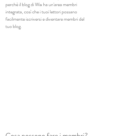
perchè il blog di Wix ha un'area membri 
integrata, così che i tuoi lettori possano 
facilmente iscriversi e diventare membri del 
tuo blog.
Cosa possono fare i membri?